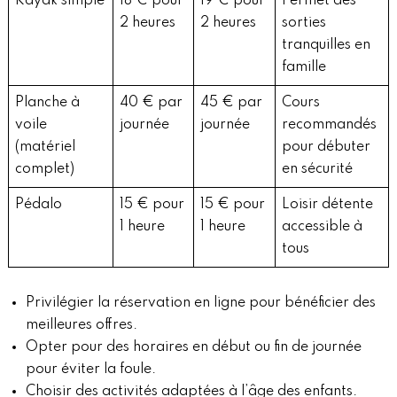
Kayak simple
18 € pour
19 € pour
Permet des
2 heures
2 heures
sorties
tranquilles en
famille
Planche à
40 € par
45 € par
Cours
voile
journée
journée
recommandés
(matériel
pour débuter
complet)
en sécurité
Pédalo
15 € pour
15 € pour
Loisir détente
1 heure
1 heure
accessible à
tous
Privilégier la réservation en ligne pour bénéficier des
meilleures offres.
Opter pour des horaires en début ou fin de journée
pour éviter la foule.
Choisir des activités adaptées à l’âge des enfants.