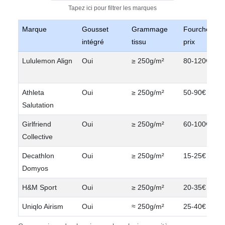
Tapez ici pour filtrer les marques
Marque
Gousset
Grammage
Fourchette d
intégré
tissu
prix
Lululemon Align
Oui
≥ 250g/m²
80-120€
Athleta
Oui
≥ 250g/m²
50-90€
Salutation
Girlfriend
Oui
≥ 250g/m²
60-100€
Collective
Decathlon
Oui
≥ 250g/m²
15-25€
Domyos
H&M Sport
Oui
≥ 250g/m²
20-35€
Uniqlo Airism
Oui
≈ 250g/m²
25-40€